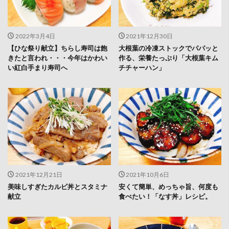
2022年3月4日
2021年12月30日
【ひな祭り献立】ちらし寿司は飽
大根葉の冷凍ストックでパパッと
きたと言われ・・・今年はかわい
作る、栄養たっぷり「大根葉キム
い紅白手まり寿司へ
チチャーハン」
2021年12月21日
2021年10月6日
美味しすぎたカルビ丼とスタミナ
安くて簡単、めっちゃ旨、何度も
献立
食べたい！「なす丼」レシピ。