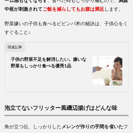
ーム感もなくならず
、食べた時もしっかり噛むので、
満腹
中枢が刺激されて
ご飯を減らしても
お腹は満足
します。
野菜嫌いの子供も食べるビビンバ丼の秘訣は、子供心をく
すぐること↓
関連記事
子供の野菜不足を解消したい。嫌いな
野菜もしっかり食べる優秀1品
泡立てないフリッター風磯辺揚げはどんな味
角が立つ位、しっかりした
メレンゲ作りの手間を省いた
フ