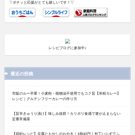
▽ポチッと応援がとても嬉しいです！▽
レシピブログに参加中♪
最近の投稿
市販のルー卒業！小麦粉・植物油不使用でもコク旨【米粉カレー】
レシピ｜グルテンフリーカレーの作り方
【旨辛きゅうり漬け】味しみ抜群！カリポリ食感で箸が止まらない
定番常備菜
【節約レシピ】豆腐ともやしのおやき｜1個45円！包丁いらずでふ