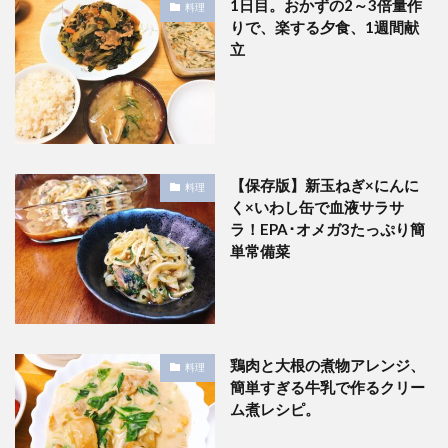
1日目。おかずの2～3倍量作
料理
りで、楽する夕食、1週間献
立
【保存版】新玉ねぎ×にんに
料理
く×いわし缶で血液サラサ
ラ！EPA･オメガ3たっぷり簡
単常備菜
鶏肉と大根の煮物アレンジ、
料理
簡単すぎる牛乳で作るクリー
ム煮レシピ。