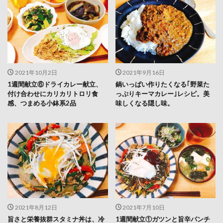
2021年10月2日
2021年9月16日
1週間献立⑥ドライカレー献立、
鍋いっぱい作りたくなる｢野菜た
付け合わせにカリカリトロリ食
っぷりキーマカレー｣レシピ。美
感、つまめる小鉢系2品
味しくなる隠し味。
2021年8月12日
2021年7月10日
旨さと栄養抜群スタミナ丼は、冷
1週間献立①ガツンと旨辛パンチ