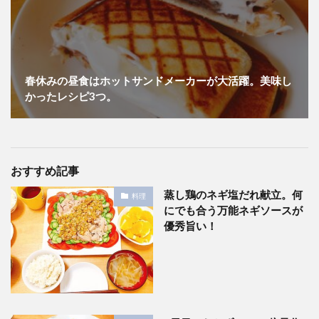
春休みの昼食はホットサンドメーカーが大活躍。美味し
かったレシピ3つ。
おすすめ記事
蒸し鶏のネギ塩だれ献立。何
料理
にでも合う万能ネギソースが
優秀旨い！