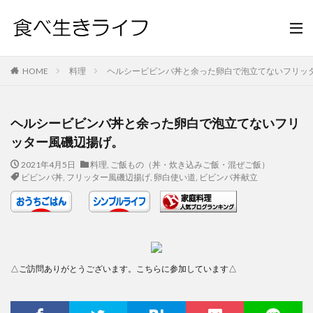
HOME
料理
ヘルシービビンバ丼と余った卵白で泡立てないフリッ
ヘルシービビンバ丼と余った卵白で泡立てないフリ
ッター風磯辺揚げ。
2021年4月5日
料理
,
ご飯もの（丼・炊き込みご飯・混ぜご飯）
ビビンバ丼
,
フリッター風磯辺揚げ
,
卵白使い道
,
ビビンバ丼献立
△ご訪問ありがとうございます。こちらに参加しています△