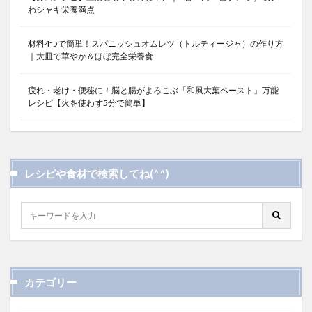
わシャキ栄養満点
材料4つで簡単！スパニッシュオムレツ（トルティージャ）の作り方
｜大皿で華やか＆ほぼ完全栄養食
疲れ・老け・便秘に！脳と腸がよろこぶ「和風大葉ペースト」万能
レシピ【火を使わず5分で簡単】
レシピや食材で検索してね(^^)
カテゴリー