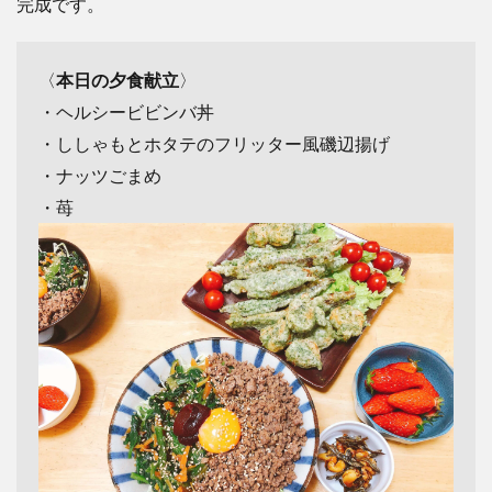
完成です。
〈
本日の夕食献立
〉
・ヘルシービビンバ丼
・ししゃもとホタテのフリッター風磯辺揚げ
・ナッツごまめ
・苺