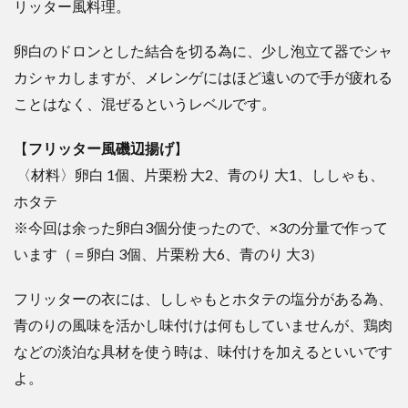
リッター風料理。
卵白のドロンとした結合を切る為に、少し泡立て器でシャ
カシャカしますが、メレンゲにはほど遠いので手が疲れる
ことはなく、混ぜるというレベルです。
【
フリッター風磯辺揚げ
】
〈材料〉卵白 1個、片栗粉 大2、青のり 大1、ししゃも、
ホタテ
※今回は余った卵白3個分使ったので、×3の分量で作って
います（＝卵白 3個、片栗粉 大6、青のり 大3）
フリッターの衣には、ししゃもとホタテの塩分がある為、
青のりの風味を活かし味付けは何もしていませんが、鶏肉
などの淡泊な具材を使う時は、味付けを加えるといいです
よ。