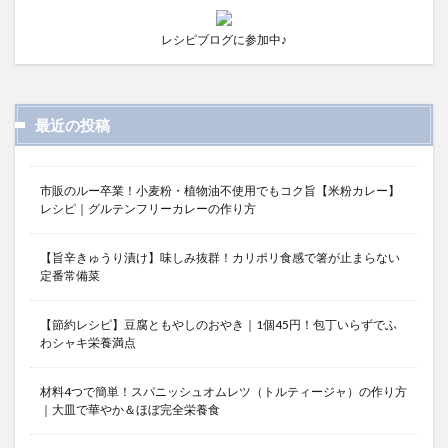
レシピブログに参加中♪
最近の投稿
市販のルー卒業！小麦粉・植物油不使用でもコク旨【米粉カレー】
レシピ｜グルテンフリーカレーの作り方
【旨辛きゅうり漬け】味しみ抜群！カリポリ食感で箸が止まらない
定番常備菜
【節約レシピ】豆腐ともやしのおやき｜1個45円！包丁いらずでふ
わシャキ栄養満点
材料4つで簡単！スパニッシュオムレツ（トルティージャ）の作り方
｜大皿で華やか＆ほぼ完全栄養食