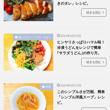
きのタレ」レシピ。
続きを読む
2021年6月19日
麺（うどん・パスタ・そば）
ヒンヤリさっぱりハマル味！
冷凍うどんをレンジで簡単
｢サラダうどん｣の作り方。
続きを読む
2021年6月17日
料理
このシンプルさが万能、簡単
「シンプル洋風スープ」レシ
ピ。