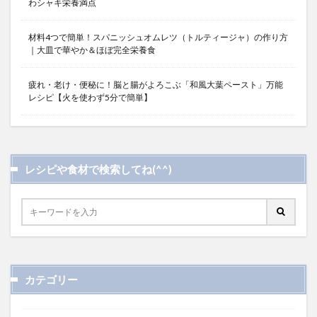
わシャキ栄養満点
材料4つで簡単！スパニッシュオムレツ（トルティージャ）の作り方
｜大皿で華やか＆ほぼ完全栄養食
疲れ・老け・便秘に！脳と腸がよろこぶ「和風大葉ペースト」万能
レシピ【火を使わず5分で簡単】
レシピや食材で検索してね(^^)
カテゴリー