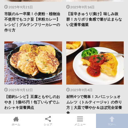
2025年9月21日
2025年9月16日
市販のルー卒業！小麦粉・植物油
【旨辛きゅうり漬け】味しみ抜
不使用でもコク旨【米粉カレー】
群！カリポリ食感で箸が止まらな
レシピ｜グルテンフリーカレーの
い定番常備菜
作り方
2025年9月12日
2025年9月4日
【節約レシピ】豆腐ともやしのお
材料4つで簡単！スパニッシュオ
やき｜1個45円！包丁いらずでふ
ムレツ（トルティージャ）の作り
わシャキ栄養満点
方｜大皿で華やか＆ほぼ完全栄養
食
ホーム
シェア
メニュー
TOPへ