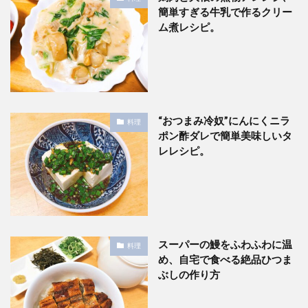
簡単すぎる牛乳で作るクリー
ム煮レシピ。
“おつまみ冷奴”にんにくニラ
料理
ポン酢ダレで簡単美味しいタ
レレシピ。
スーパーの鰻をふわふわに温
料理
め、自宅で食べる絶品ひつま
ぶしの作り方