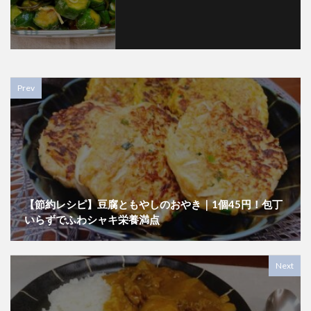
Prev
【節約レシピ】豆腐ともやしのおやき｜1個45円！包丁
いらずでふわシャキ栄養満点
Next