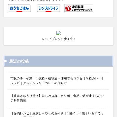
レシピブログに参加中♪
最近の投稿
市販のルー卒業！小麦粉・植物油不使用でもコク旨【米粉カレー】
レシピ｜グルテンフリーカレーの作り方
【旨辛きゅうり漬け】味しみ抜群！カリポリ食感で箸が止まらない
定番常備菜
【節約レシピ】豆腐ともやしのおやき｜1個45円！包丁いらずでふ