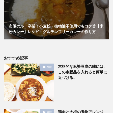
市販のルー卒業！小麦粉・植物油不使用でもコク旨【米
粉カレー】レシピ｜グルテンフリーカレーの作り方
おすすめ記事
本格的な麻婆豆腐の味には、
料理
この市販品を入れると簡単に
近づける。
鶏肉と大根の煮物アレンジ、
料理