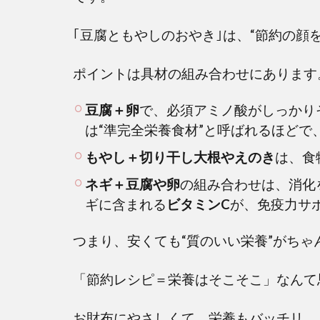
｢豆腐ともやしのおやき｣は、“節約の顔
ポイントは具材の組み合わせにあります
豆腐＋卵
で、必須アミノ酸がしっかり
は“準完全栄養食材”と呼ばれるほど
もやし＋切り干し大根やえのき
は、食
ネギ＋豆腐や卵
の組み合わせは、消化
ギに含まれる
ビタミン
C
が、免疫力サ
つまり、安くても“質のいい栄養”がち
「節約レシピ＝栄養はそこそこ」なんて
お財布にやさしくて、栄養もバッチリ。