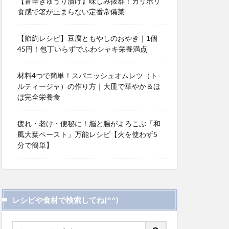
【旨辛きゅうり漬け】味しみ抜群！カリポリ
食感で箸が止まらない定番常備菜
【節約レシピ】豆腐ともやしのおやき｜1個
45円！包丁いらずでふわシャキ栄養満点
材料4つで簡単！スパニッシュオムレツ（ト
ルティージャ）の作り方｜大皿で華やか＆ほ
ぼ完全栄養食
疲れ・老け・便秘に！脳と腸がよろこぶ「和
風大葉ペースト」万能レシピ【火を使わず5
分で簡単】
レシピや食材で検索してね(^^)