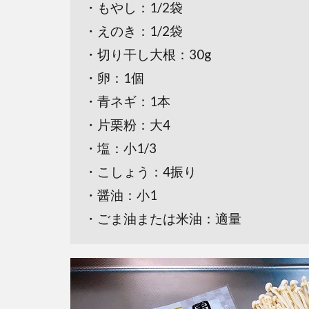
・もやし：1/2袋
・えのき：1/2袋
・切り干し大根：30g
・卵：1個
・青ネギ：1本
・片栗粉：大4
・塩：小1/3
・こしょう：4振り
・醤油：小1
・ごま油または米油：適量