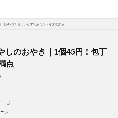
｜1個45円！包丁いらずでふわシャキ栄養満点
やしのおやき｜1個45円！包丁
満点
腐
ます△