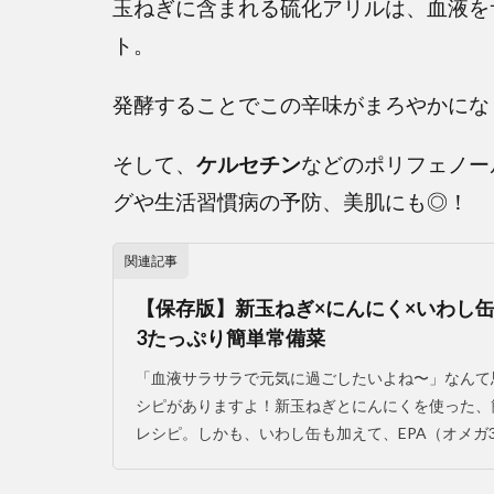
玉ねぎに含まれる硫化アリルは、血液を
ト。
発酵することでこの辛味がまろやかにな
そして、
ケルセチン
などのポリフェノー
グや生活習慣病の予防、美肌にも◎！
関連記事
【保存版】新玉ねぎ×にんにく×いわし缶
3たっぷり簡単常備菜
「血液サラサラで元気に過ごしたいよね〜」なんて
シピがありますよ！新玉ねぎとにんにくを使った、
レシピ。しかも、いわし缶も加えて、EPA（オメガ3