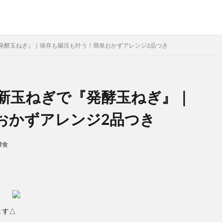
発酵玉ねぎ』｜保存も腸活も叶う！簡単おかずアレンジ2品つき
新玉ねぎで『発酵玉ねぎ』｜
おかずアレンジ2品つき
酵食
ます△