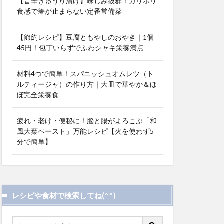
【旨辛きゅうり漬け】味しみ抜群！カリポリ
食感で箸が止まらない定番常備菜
【節約レシピ】豆腐ともやしのおやき｜1個
45円！包丁いらずでふわシャキ栄養満点
材料4つで簡単！スパニッシュオムレツ（ト
ルティージャ）の作り方｜大皿で華やか＆ほ
ぼ完全栄養食
疲れ・老け・便秘に！脳と腸がよろこぶ「和
風大葉ペースト」万能レシピ【火を使わず5
分で簡単】
レシピや食材で検索してね(^^)