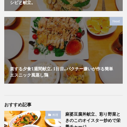
シピと献立。
Next
楽する夕食1週間献立､1日目｡パクチー嫌いが作る簡単
エスニック風蒸し鶏
おすすめ記事
麻婆豆腐丼献立、彩り野菜と
料理
きのこのオイスター炒めで栄
養チャージ。