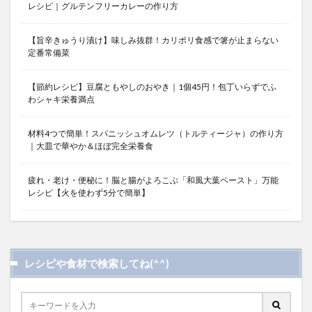
レシピ｜グルテンフリーカレーの作り方
【旨辛きゅうり漬け】味しみ抜群！カリポリ食感で箸が止まらない
定番常備菜
【節約レシピ】豆腐ともやしのおやき｜1個45円！包丁いらずでふ
わシャキ栄養満点
材料4つで簡単！スパニッシュオムレツ（トルティージャ）の作り方
｜大皿で華やか＆ほぼ完全栄養食
疲れ・老け・便秘に！脳と腸がよろこぶ「和風大葉ペースト」万能
レシピ【火を使わず5分で簡単】
レシピや食材で検索してね(^^)