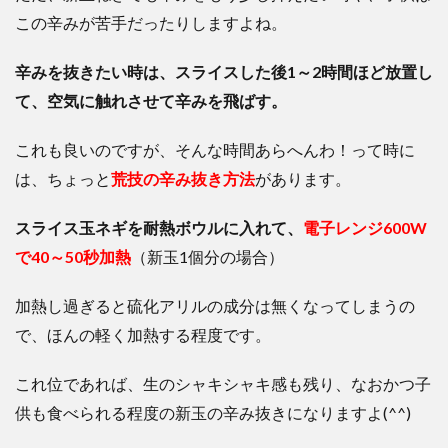
この辛みが苦手だったりしますよね。
辛みを抜きたい時は、スライスした後
1
～
2
時間ほど放置し
て、空気に触れさせて辛みを飛ばす。
これも良いのですが、そんな時間あらへんわ！って時に
は、ちょっと
荒技の辛み抜き方法
があります。
スライス玉ネギを耐熱ボウルに入れて、
電子レンジ
600W
で
40
～
50
秒加熱
（新玉1個分の場合）
加熱し過ぎると硫化アリルの成分は無くなってしまうの
で、ほんの軽く加熱する程度です。
これ位であれば、生のシャキシャキ感も残り、なおかつ子
供も食べられる程度の新玉の辛み抜きになりますよ(^^)