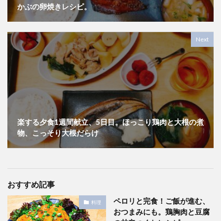
かぶの卵焼きレシピ。
Next
楽する夕食1週間献立、5日目。ほっこり鶏肉と大根の煮
物、こっそり大根だらけ
おすすめ記事
ペロリと完食！ご飯が進む、
料理
おつまみにも。鶏胸肉と豆腐