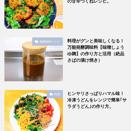
の甘辛つくねレシピ。
料理がグンと美味しくなる！
麹調味料レシピ
万能発酵調味料【味噌しょう
ゆ麹】の作り方と活用（絶品
さばの漬け焼き）
ヒンヤリさっぱりハマル味！
料理
冷凍うどんをレンジで簡単｢サ
ラダうどん｣の作り方。