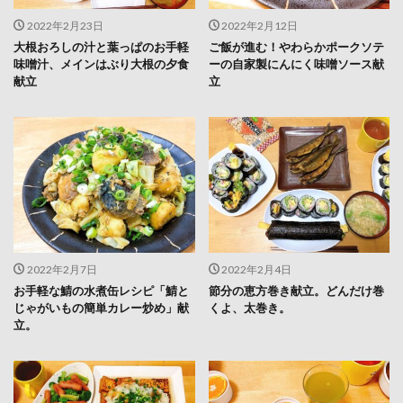
2022年2月23日
2022年2月12日
大根おろしの汁と葉っぱのお手軽
ご飯が進む！やわらかポークソテ
味噌汁、メインはぶり大根の夕食
ーの自家製にんにく味噌ソース献
献立
立
2022年2月7日
2022年2月4日
お手軽な鯖の水煮缶レシピ「鯖と
節分の恵方巻き献立。どんだけ巻
じゃがいもの簡単カレー炒め」献
くよ、太巻き。
立。