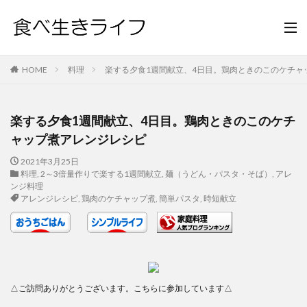
HOME
料理
楽する夕食1週間献立、4日目。鶏肉ときのこのケチャ
楽する夕食1週間献立、4日目。鶏肉ときのこのケチ
ャップ煮アレンジレシピ
2021年3月25日
料理
,
2～3倍量作りで楽する1週間献立
,
麺（うどん・パスタ・そば）
,
アレ
ンジ料理
アレンジレシピ
,
鶏肉のケチャップ煮
,
簡単パスタ
,
時短献立
△ご訪問ありがとうございます。こちらに参加しています△