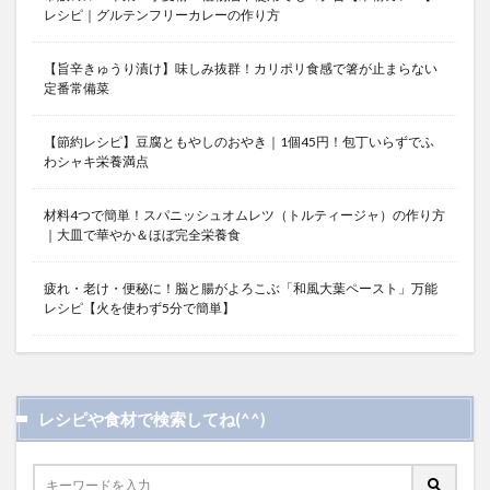
レシピ｜グルテンフリーカレーの作り方
【旨辛きゅうり漬け】味しみ抜群！カリポリ食感で箸が止まらない
定番常備菜
【節約レシピ】豆腐ともやしのおやき｜1個45円！包丁いらずでふ
わシャキ栄養満点
材料4つで簡単！スパニッシュオムレツ（トルティージャ）の作り方
｜大皿で華やか＆ほぼ完全栄養食
疲れ・老け・便秘に！脳と腸がよろこぶ「和風大葉ペースト」万能
レシピ【火を使わず5分で簡単】
レシピや食材で検索してね(^^)