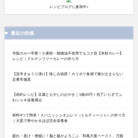
レシピブログに参加中♪
最近の投稿
市販のルー卒業！小麦粉・植物油不使用でもコク旨【米粉カレー】
レシピ｜グルテンフリーカレーの作り方
【旨辛きゅうり漬け】味しみ抜群！カリポリ食感で箸が止まらない
定番常備菜
【節約レシピ】豆腐ともやしのおやき｜1個45円！包丁いらずでふ
わシャキ栄養満点
材料4つで簡単！スパニッシュオムレツ（トルティージャ）の作り方
｜大皿で華やか＆ほぼ完全栄養食
疲れ・老け・便秘に！脳と腸がよろこぶ「和風大葉ペースト」万能