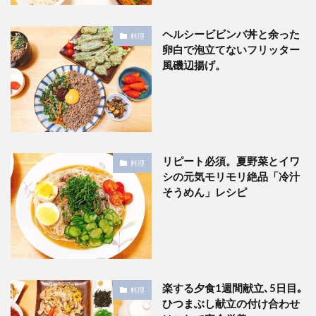
ヘルシービビンバ丼と余った
料理
卵白で泡立てないフリッター
風磯辺揚げ。
リピート必須。夏野菜とイワ
料理
シの元気モリモリ絶品「冷汁
そうめん」レシピ
楽する夕食1週間献立､5日目｡
料理
ひつまぶし献立の付け合わせ