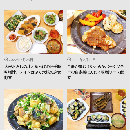
2022年2月23日
2022年2月12日
大根おろしの汁と葉っぱのお手軽
ご飯が進む！やわらかポークソテ
味噌汁、メインはぶり大根の夕食
ーの自家製にんにく味噌ソース献
献立
立