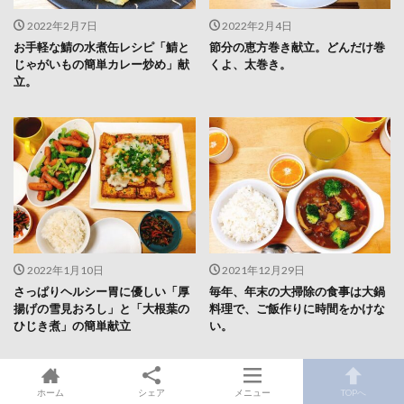
2022年2月7日
2022年2月4日
お手軽な鯖の水煮缶レシピ「鯖と
節分の恵方巻き献立。どんだけ巻
じゃがいもの簡単カレー炒め」献
くよ、太巻き。
立。
2022年1月10日
2021年12月29日
さっぱりヘルシー胃に優しい「厚
毎年、年末の大掃除の食事は大鍋
揚げの雪見おろし」と「大根葉の
料理で、ご飯作りに時間をかけな
ひじき煮」の簡単献立
い。
ホーム
シェア
メニュー
TOPへ