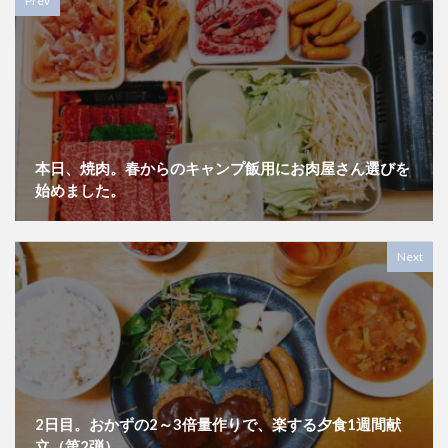
Prev
本日、焼肉。春からのキャンプ飯用にお肉屋さん選びを
始めました。
Next
2日目。おかずの2～3倍量作りで、楽する夕食1週間献
立（第2弾）