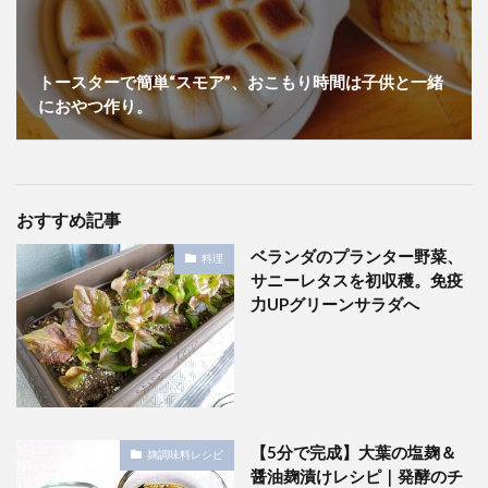
トースターで簡単“スモア”、おこもり時間は子供と一緒
におやつ作り。
おすすめ記事
ベランダのプランター野菜、
料理
サニーレタスを初収穫。免疫
力UPグリーンサラダへ
【5分で完成】大葉の塩麹＆
麹調味料レシピ
醤油麹漬けレシピ｜発酵のチ