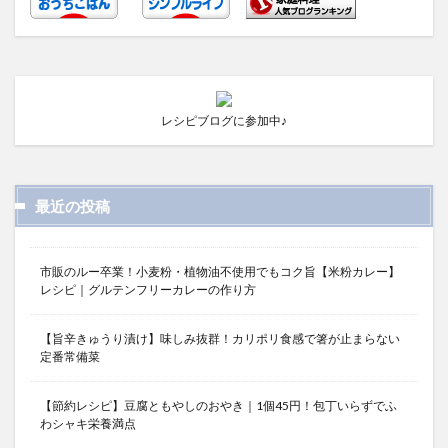
レシピブログに参加中♪
最近の投稿
市販のルー卒業！小麦粉・植物油不使用でもコク旨【米粉カレー】
レシピ｜グルテンフリーカレーの作り方
【旨辛きゅうり漬け】味しみ抜群！カリポリ食感で箸が止まらない
定番常備菜
【節約レシピ】豆腐ともやしのおやき｜1個45円！包丁いらずでふ
わシャキ栄養満点