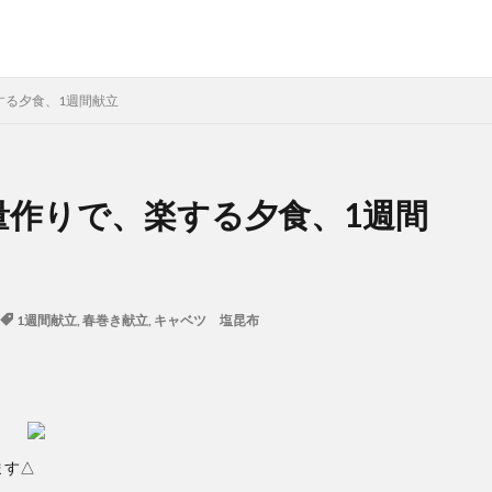
する夕食、1週間献立
量作りで、楽する夕食、1週間
1週間献立
,
春巻き献立
,
キャベツ 塩昆布
ます△