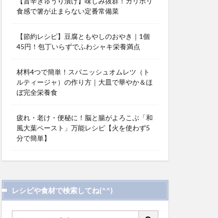
【旨辛きゅうり漬け】味しみ抜群！カリポリ
食感で箸が止まらない定番常備菜
【節約レシピ】豆腐ともやしのおやき｜1個
45円！包丁いらずでふわシャキ栄養満点
材料4つで簡単！スパニッシュオムレツ（ト
ルティージャ）の作り方｜大皿で華やか＆ほ
ぼ完全栄養食
疲れ・老け・便秘に！脳と腸がよろこぶ「和
風大葉ペースト」万能レシピ【火を使わず5
分で簡単】
レシピや食材で検索してね(^^)