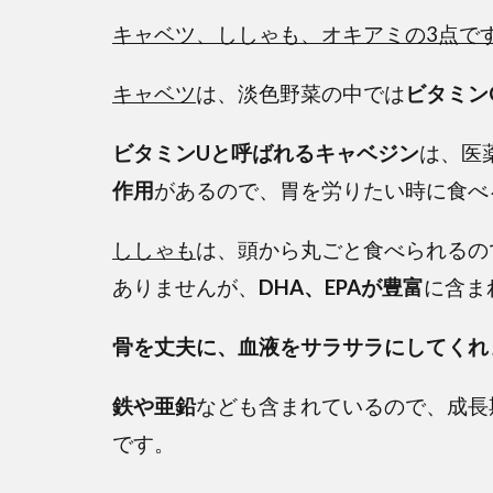
キャベツ、ししゃも、オキアミの3点で
キャベツ
は、淡色野菜の中では
ビタミン
ビタミンUと呼ばれるキャベジン
は、医
作用
があるので、胃を労りたい時に食べ
ししゃも
は、頭から丸ごと食べられるの
ありませんが、
DHA、EPAが豊富
に含ま
骨を丈夫に、血液をサラサラにしてくれ
鉄や亜鉛
なども含まれているので、成長
です。