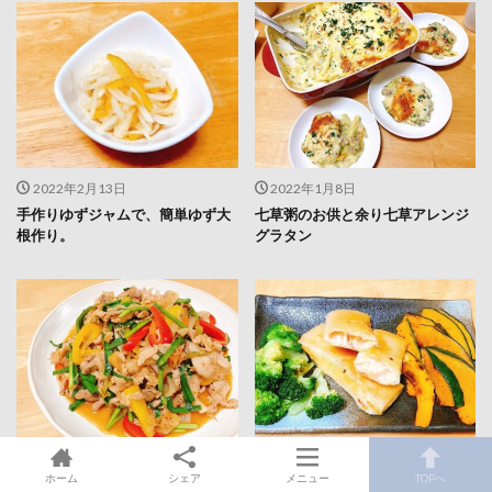
2022年2月13日
2022年1月8日
手作りゆずジャムで、簡単ゆず大
七草粥のお供と余り七草アレンジ
根作り。
グラタン
2021年11月17日
2021年11月14日
ホーム
シェア
メニュー
TOPへ
余ったキムチで野菜たっぷり「豚
【クリームシチューアレンジ】コ