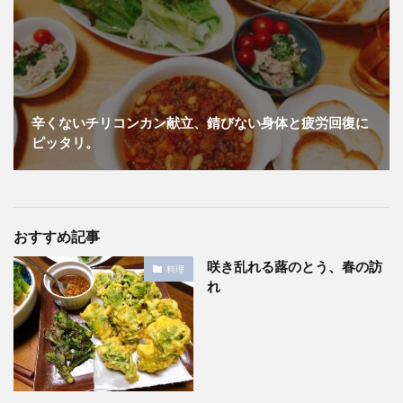
辛くないチリコンカン献立、錆びない身体と疲労回復に
ピッタリ。
おすすめ記事
咲き乱れる蕗のとう、春の訪
料理
れ