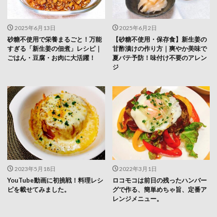
2025年6月13日
2025年6月2日
砂糖不使用で栄養まるごと！万能
【砂糖不使用・保存食】新生姜の
すぎる「新生姜の佃煮」レシピ｜
甘酢漬けの作り方｜爽やか美味で
ごはん・豆腐・お肉に大活躍！
夏バテ予防！味付け不要のアレン
ジ
2023年5月18日
2022年3月1日
YouTube動画に初挑戦！料理レシ
ロコモコは前日の残ったハンバー
ピを載せてみました。
グで作る、簡単めちゃ旨、定番ア
レンジメニュー。