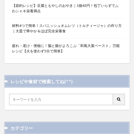
【節約レシピ】豆腐ともやしのおやき｜1個45円！包丁いらずでふ
わシャキ栄養満点
材料4つで簡単！スパニッシュオムレツ（トルティージャ）の作り方
｜大皿で華やか＆ほぼ完全栄養食
疲れ・老け・便秘に！脳と腸がよろこぶ「和風大葉ペースト」万能
レシピ【火を使わず5分で簡単】
レシピや食材で検索してね(^^)
カテゴリー