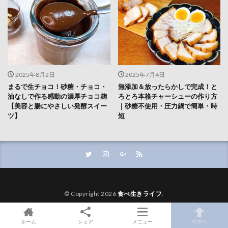
2025年8月2日
2025年7月4日
まるで生チョコ！砂糖・チョコ・
無添加＆放ったらかしで完成！と
油なしで作る感動の濃厚チョコ麹
ろとろ本格チャーシューの作り方
【美容と腸にやさしい発酵スイー
｜砂糖不使用・圧力鍋で簡単・時
ツ】
短
© Copyright 2026
食べ生きライフ
.
ホーム
シェア
メニュー
TOPへ