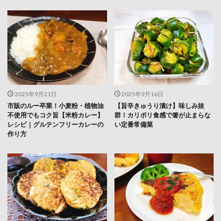
2025年9月21日
2025年9月16日
市販のルー卒業！小麦粉・植物油
【旨辛きゅうり漬け】味しみ抜
不使用でもコク旨【米粉カレー】
群！カリポリ食感で箸が止まらな
レシピ｜グルテンフリーカレーの
い定番常備菜
作り方