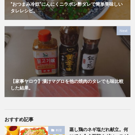
“おつまみ冷奴”にんにくニラポン酢ダレで簡単美味しい
タレレシピ。
Next
【家事ヤロウ】漬けマグロを他の焼肉のタレでも味比較
した結果。
おすすめ記事
蒸し鶏のネギ塩だれ献立。何
料理