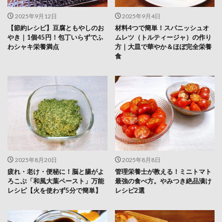
2025年9月12日
2025年9月4日
【節約レシピ】豆腐ともやしのお
材料4つで簡単！スパニッシュオ
やき｜1個45円！包丁いらずでふ
ムレツ（トルティージャ）の作り
わシャキ栄養満点
方｜大皿で華やか＆ほぼ完全栄養
食
2025年8月20日
2025年8月8日
疲れ・老け・便秘に！脳と腸がよ
管理栄養士が教える！ミニトマト
ろこぶ「和風大葉ペースト」万能
最強の食べ方。やみつき絶品漬け
レシピ【火を使わず5分で簡単】
レシピ2選