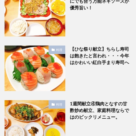
にでも合う万能ネギソースが
優秀旨い！
【ひな祭り献立】ちらし寿司
料理
は飽きたと言われ・・・今年
はかわいい紅白手まり寿司へ
1週間献立④鶏肉となすの甘
料理
酢炒め献立、家庭料理ならで
はのビックリメニュー。