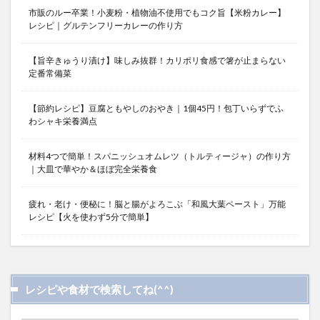
市販のルー卒業！小麦粉・植物油不使用でもコク旨【米粉カレー】
レシピ｜グルテンフリーカレーの作り方
【旨辛きゅうり漬け】味しみ抜群！カリポリ食感で箸が止まらない
定番常備菜
【節約レシピ】豆腐ともやしのおやき｜1個45円！包丁いらずでふ
わシャキ栄養満点
材料4つで簡単！スパニッシュオムレツ（トルティージャ）の作り方
｜大皿で華やか＆ほぼ完全栄養食
疲れ・老け・便秘に！脳と腸がよろこぶ「和風大葉ペースト」万能
レシピ【火を使わず5分で簡単】
レシピや食材で検索してね(^^)