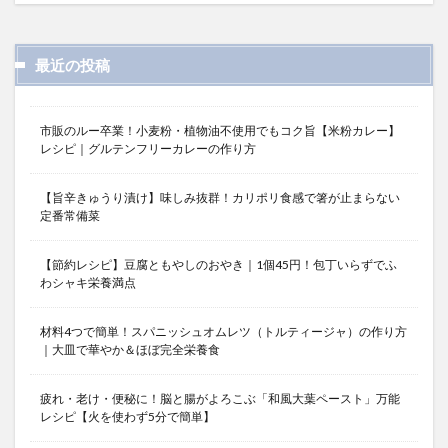
最近の投稿
市販のルー卒業！小麦粉・植物油不使用でもコク旨【米粉カレー】
レシピ｜グルテンフリーカレーの作り方
【旨辛きゅうり漬け】味しみ抜群！カリポリ食感で箸が止まらない
定番常備菜
【節約レシピ】豆腐ともやしのおやき｜1個45円！包丁いらずでふ
わシャキ栄養満点
材料4つで簡単！スパニッシュオムレツ（トルティージャ）の作り方
｜大皿で華やか＆ほぼ完全栄養食
疲れ・老け・便秘に！脳と腸がよろこぶ「和風大葉ペースト」万能
レシピ【火を使わず5分で簡単】