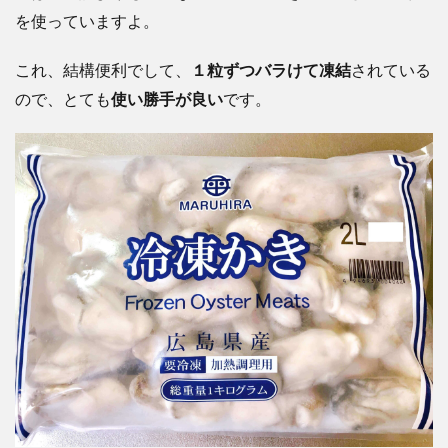
を使っていますよ。
これ、結構便利でして、
１粒ずつバラけて凍結
されている
ので、とても
使い勝手が良い
です。