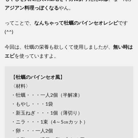
アジアン料理っぽくなる
やん。
ってことで、
なんちゃって牡蠣のバインセオレシピ
です
(^^)
今回は、牡蠣の栄養も欲しくて使用しましたが、
無い時は
エビ
を使っていますよ。
【
牡蠣のバインセオ風
】
〈材料〉
・牡蠣・・・一人2個（半解凍）
・もやし・・・1袋
・新玉ねぎ・・・1個（薄切り）
・ニラ・・・1束（4～5㎝カット）
・卵・・・一人2個