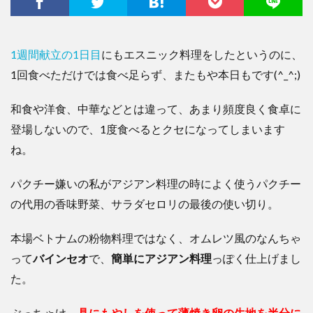
1週間献立の1日目
にもエスニック料理をしたというのに、
1回食べただけでは食べ足らず、またもや本日もです(^_^;)
和食や洋食、中華などとは違って、あまり頻度良く食卓に
登場しないので、1度食べるとクセになってしまいます
ね。
パクチー嫌いの私がアジアン料理の時によく使うパクチー
の代用の香味野菜、サラダセロリの最後の使い切り。
本場ベトナムの粉物料理ではなく、オムレツ風のなんちゃ
って
バインセオ
で、
簡単にアジアン料理
っぽく仕上げまし
た。
ぶっちゃけ、
具にもやしを使って薄焼き卵の生地を半分に