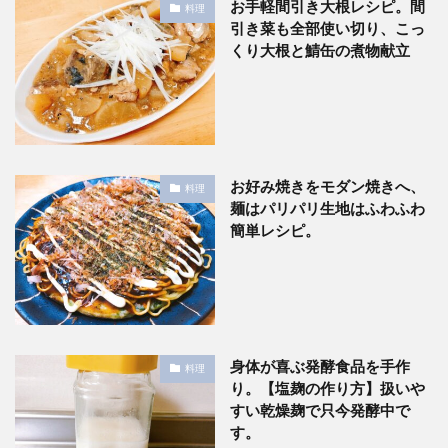
お手軽間引き大根レシピ。間
料理
引き菜も全部使い切り、こっ
くり大根と鯖缶の煮物献立
お好み焼きをモダン焼きへ、
料理
麺はパリパリ生地はふわふわ
簡単レシピ。
身体が喜ぶ発酵食品を手作
料理
り。【塩麹の作り方】扱いや
すい乾燥麹で只今発酵中で
す。