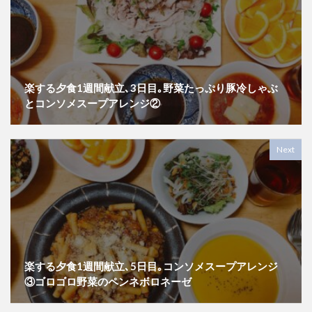
楽する夕食1週間献立､3日目｡野菜たっぷり豚冷しゃぶ
とコンソメスープアレンジ②
Next
楽する夕食1週間献立､5日目｡コンソメスープアレンジ
③ゴロゴロ野菜のペンネボロネーゼ