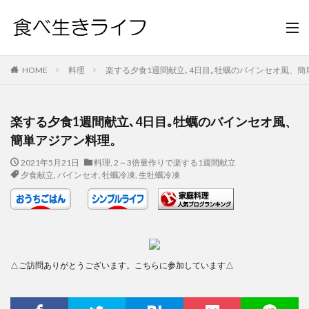
HOME
料理
楽する夕食1週間献立､4日目｡牡蠣のバインセオ風、
楽する夕食1週間献立､4日目｡牡蠣のバインセオ風、
簡単アジアン料理。
2021年5月21日
料理
,
2～3倍量作りで楽する1週間献立
夕食献立
,
バインセオ
,
牡蠣冷凍
,
生牡蠣冷凍
△ご訪問ありがとうございます。こちらに参加しています△