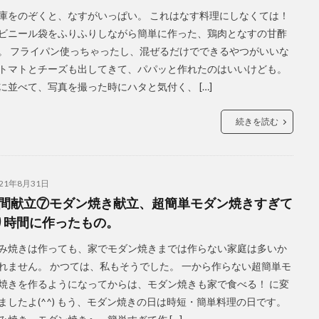
庫をのぞくと、なすがいっぱい。 これはなす料理にしなくては！
ビニール袋をふりふりしながら簡単に作った、鶏肉となすの甘酢
。 フライパン使っちゃったし、混ぜるだけでできるやつがいいな
トマトとチーズも出してきて、パパッと作れたのはいいけども。
に並べて、写真を撮った時にハタと気付く、 […]
続きを読む
021年8月31日
週間献立⑦モダン焼き献立、超簡単モダン焼きすぎて
り時間に作ったもの。
み焼きは作っても、家でモダン焼きまでは作らない家庭は多いか
れません。 かつては、私もそうでした。 一から作らない超簡単モ
焼きを作るようになってからは、モダン焼きも家で食べる！ に変
ましたよ(^^) もう、モダン焼きの日は時短・簡単料理の日です。