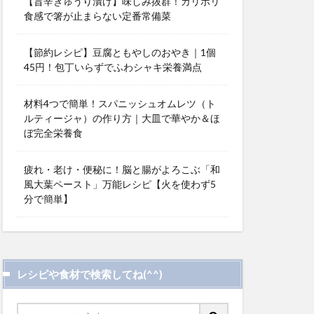
【旨辛きゅうり漬け】味しみ抜群！カリポリ
食感で箸が止まらない定番常備菜
【節約レシピ】豆腐ともやしのおやき｜1個
45円！包丁いらずでふわシャキ栄養満点
材料4つで簡単！スパニッシュオムレツ（ト
ルティージャ）の作り方｜大皿で華やか＆ほ
ぼ完全栄養食
疲れ・老け・便秘に！脳と腸がよろこぶ「和
風大葉ペースト」万能レシピ【火を使わず5
分で簡単】
レシピや食材で検索してね(^^)