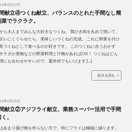
021年8月27日
週間献立④つくね献立、バランスのとれた手間なし簡
副菜でラクラク。
から大人までみんな大好きなつくね。 鶏ひき肉を丸めて焼いて、
ダレにくぐらせたら、美味しいつくねの完成。 これに卵黄を付け
見つくねとして食べるのが好きです。 このつくねに合うおかず
サラダか煮物などの野菜料理と汁物があればOK！ つくねはどん
理にも合わせやすいので、案外何でもいけます […]
続きを読む
021年8月25日
週間献立②アジフライ献立、業務スーパー活用で手間
省く。
はあまり揚げ物を作らない方で、特にフライは極端に減ります。