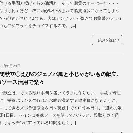
付ける手間と揚げた時の油汚れ、そして脂質のオーバーと・・・
付けば付くほど、衣に油が吸い込まれて脂質過多になってしまう
から敬遠がち(^_^;) でも、夫はアジフライが好きでお惣菜のフライ
つもアジフライをチョイスするので。 […]
続きを読む
021年8月24日
週間献立①えびのジェノバ風と小じゃがいもの献立、
凍ソース活用で楽々
の献立は、できる限り手間を省いてラクに作りたい。 手抜き料理
に、栄養バランスの取れたお腹も満足する健康食になるように。
～にできるズボラ健康食を日々実践中です(^^) 本日は、1週間の献
開1日目。 メインは冷凍ソースを使ってパパッと、段取り良く調
ればキッチンに立っている時間を短く […]