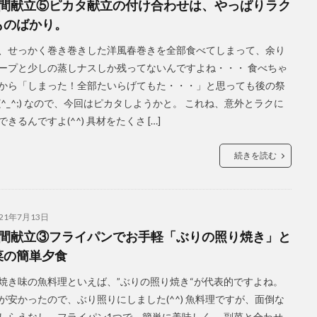
週間献立⑤ピカタ献立の付け合わせは、やっぱりラク
ものばかり。
、せっかく巻き巻きした洋風春巻きを全部食べてしまって、余り
ープと少しの蒸しナスしか残ってないんですよね・・・ 食べちゃ
から「しまった！全部たいらげてもた・・・」と思っても後の祭
(^_^;) なので、今回はピカタしようかと。 これね、意外とラクに
できるんですよ(^^) 具材をたくさ […]
続きを読む
021年7月13日
週間献立③フライパンでお手軽「ぶりの照り焼き」と
菜の簡単夕食
焼き味の魚料理といえば、”ぶりの照り焼き“が代表的ですよね。
が安かったので、ぶり照りにしました(^^) 魚料理ですが、面倒な
しらえなし、フライパン1つで、簡単に美味しく。 副菜と合わせ