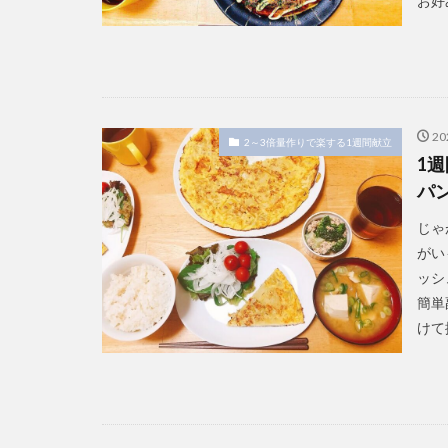
お好
2
2～3倍量作りで楽する1週間献立
1
パ
じゃ
がい
ッシ
簡単
けて