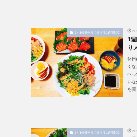
2
2～3倍量作りで楽する1週間献立
1
り
休日
くな
へっ
いな
を買
2
2～3倍量作りで楽する1週間献立