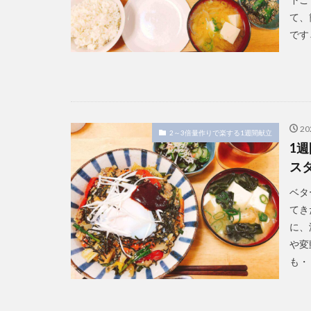
て、
です↓
2
2～3倍量作りで楽する1週間献立
1
ス
ベタ
てき
に、
や変
も・