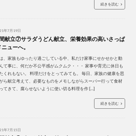
続きを読む
021年7月19日
週間献立⑦サラダうどん献立、栄養効果の高いさっぱ
メニューへ。
は、家族もゆったり過ごしている中、私だけ家事にせかせかと動
んて事に、何だか不公平感がムクムク・・・ 家事や育児に休日も
たくれもない。 料理だけをとってみても。 毎日、家族の健康を思
がら献立考えて、必要なものをメモしながらスーパー行って食材
ってきて、腐らせないように使い切る料理を作 […]
続きを読む
021年7月15日