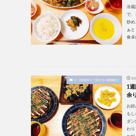
冷蔵
で、
炒め
ぁと
食卓
2
2～3倍量作りで楽する1週間献立
1
余
お好
もし
ダン
わり