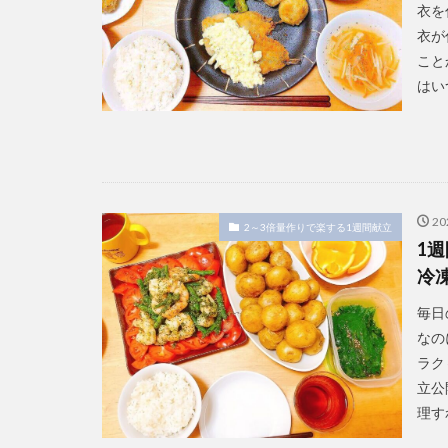
衣を
衣が
こと
はい
2
2～3倍量作りで楽する1週間献立
1
冷
毎日
なの
ラク
立公
理す