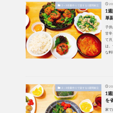
2
2～3倍量作りで楽する1週間献立
1
単
子供
甘辛
て月
は、
な料
2
2～3倍量作りで楽する1週間献立
1
を
家で