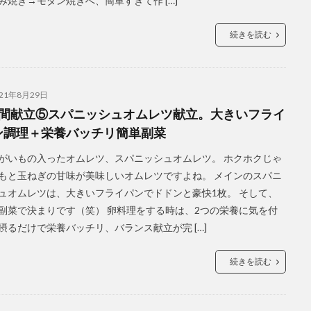
み焼き→モダン焼きへ、簡単すぎて作 […]
続きを読む
021年8月29日
週間献立⑤スパニッシュオムレツ献立。大きいフライ
ン調理＋栄養バッチリ簡単副菜
がいもの入ったオムレツ、スパニッシュオムレツ。 ホクホクじゃ
もと玉ねぎの甘味が美味しいオムレツですよね。 メインのスパニ
ュオムレツは、大きいフライパンでドドンと豪快1枚。 そして、
副菜で決まりです（笑） 卵料理をする時は、2つの栄養に気を付
摂るだけで栄養バッチリ、バランス献立が完 […]
続きを読む