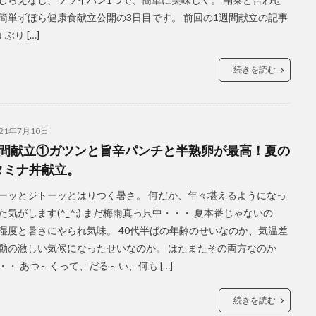
簡単ずぼら健康食献立公開の3日目です。 前回の1週間献立の記事
 ぶり […]
続きを読む
021年7月10日
週間献立①ガツンと旨辛パンチと半熟卵が最高！夏の
タミナ丼献立。
ーッとジトーッとはりつく暑さ。 何だか、年々堪えるようになっ
た気がします(^_^;) まだ梅雨真っ只中・・・ 夏本番じゃないの
湿度と暑さにやられ気味。 40代半ばの年齢のせいなのか、気温差
動の激しい気候になったせいなのか。 はたまたその両方なのか
・・ あつ～くって、だる～い、何も […]
続きを読む