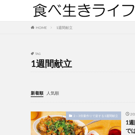
HOME
1週間献立
TAG
1週間献立
新着順
人気順
2
2～3倍量作りで楽する1週間献立
1
で