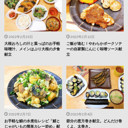
2022年2月23日
2022年2月12日
大根おろしの汁と葉っぱのお手軽
ご飯が進む！やわらかポークソテ
味噌汁、メインはぶり大根の夕食
ーの自家製にんにく味噌ソース献
献立
立
2022年2月7日
2022年2月4日
お手軽な鯖の水煮缶レシピ「鯖と
節分の恵方巻き献立。どんだけ巻
じゃがいもの簡単カレー炒め」献
くよ、太巻き。