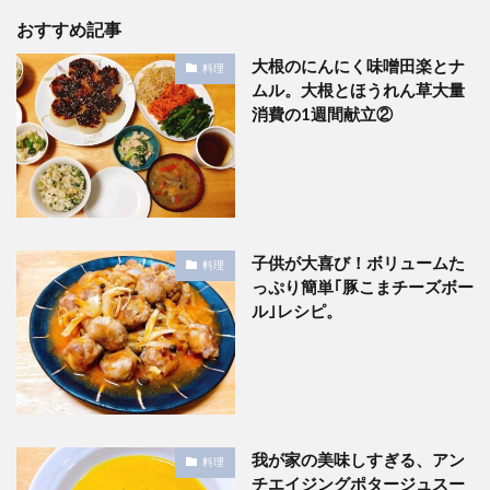
おすすめ記事
大根のにんにく味噌田楽とナ
料理
ムル。大根とほうれん草大量
消費の1週間献立②
子供が大喜び！ボリュームた
料理
っぷり簡単｢豚こまチーズボー
ル｣レシピ。
我が家の美味しすぎる、アン
料理
チエイジングポタージュスー