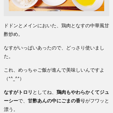
ドドンとメインにおいた、鶏肉となすの中華風甘
酢炒め。
なすがいっぱいあったので、どっさり使いまし
た。
これ、めっちゃご飯が進んで美味しいんですよ
（*^_^*）
なすがトロリ
としてね、
鶏肉もやわらかくてジュ
ーシー
で、
甘酢あんの中にごまの香り
がフワッと
漂う。