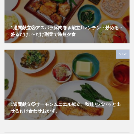
1週間献立③アスパラ豚肉巻き献立｢レンチン・炒める・
盛るだけ｣～だけ副菜で時短夕食
Next
1週間献立⑤サーモンムニエル献立、秋鮭とパパッと出
せる付け合わせおかず。