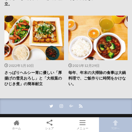
立。
2022年1月10日
2021年12月29日
さっぱりヘルシー胃に優しい「厚
毎年、年末の大掃除の食事は大鍋
揚げの雪見おろし」と「大根葉の
料理で、ご飯作りに時間をかけな
ひじき煮」の簡単献立
い。
ホーム
シェア
メニュー
TOPへ
© Copyright 2026
食べ生きライフ
.