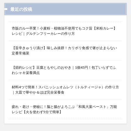
最近の投稿
市販のルー卒業！小麦粉・植物油不使用でもコク旨【米粉カレー】
レシピ｜グルテンフリーカレーの作り方
【旨辛きゅうり漬け】味しみ抜群！カリポリ食感で箸が止まらない
定番常備菜
【節約レシピ】豆腐ともやしのおやき｜1個45円！包丁いらずでふ
わシャキ栄養満点
材料4つで簡単！スパニッシュオムレツ（トルティージャ）の作り方
｜大皿で華やか＆ほぼ完全栄養食
疲れ・老け・便秘に！脳と腸がよろこぶ「和風大葉ペースト」万能
レシピ【火を使わず5分で簡単】