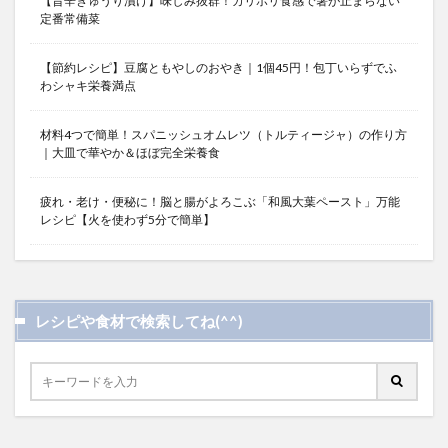
【旨辛きゅうり漬け】味しみ抜群！カリポリ食感で箸が止まらない
定番常備菜
【節約レシピ】豆腐ともやしのおやき｜1個45円！包丁いらずでふ
わシャキ栄養満点
材料4つで簡単！スパニッシュオムレツ（トルティージャ）の作り方
｜大皿で華やか＆ほぼ完全栄養食
疲れ・老け・便秘に！脳と腸がよろこぶ「和風大葉ペースト」万能
レシピ【火を使わず5分で簡単】
レシピや食材で検索してね(^^)