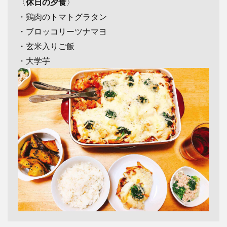
〈
休日の夕食
〉
・鶏肉のトマトグラタン
・ブロッコリーツナマヨ
・玄米入りご飯
・大学芋