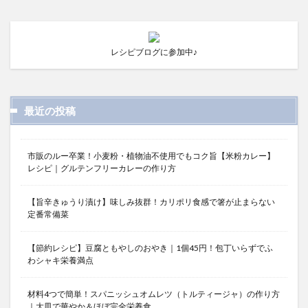
レシピブログに参加中♪
最近の投稿
市販のルー卒業！小麦粉・植物油不使用でもコク旨【米粉カレー】
レシピ｜グルテンフリーカレーの作り方
【旨辛きゅうり漬け】味しみ抜群！カリポリ食感で箸が止まらない
定番常備菜
【節約レシピ】豆腐ともやしのおやき｜1個45円！包丁いらずでふ
わシャキ栄養満点
材料4つで簡単！スパニッシュオムレツ（トルティージャ）の作り方
｜大皿で華やか＆ほぼ完全栄養食