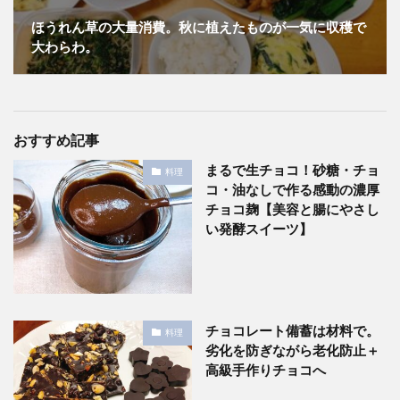
ほうれん草の大量消費。秋に植えたものが一気に収穫で
大わらわ。
おすすめ記事
まるで生チョコ！砂糖・チョ
料理
コ・油なしで作る感動の濃厚
チョコ麹【美容と腸にやさし
い発酵スイーツ】
チョコレート備蓄は材料で。
料理
劣化を防ぎながら老化防止＋
高級手作りチョコへ