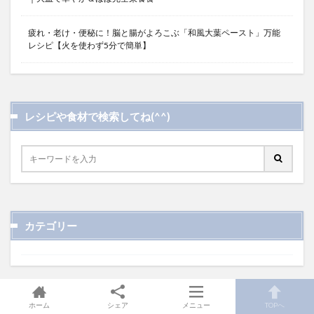
疲れ・老け・便秘に！脳と腸がよろこぶ「和風大葉ペースト」万能
レシピ【火を使わず5分で簡単】
レシピや食材で検索してね(^^)
カテゴリー
ホーム
シェア
メニュー
TOPへ
アーカイブ