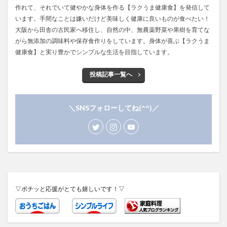
作れて、それでいて健やかな身体を作る【ラクうま健康食】を発信して
います。手間なことは嫌いだけど美味しく健康に良いものが食べたい！
大阪から田舎の古民家へ移住し、自然の中、無農薬野菜や果樹を育てな
がら無添加の調味料や保存食作りをしています。身体が喜ぶ【ラクうま
健康食】と実り豊かでシンプルな生活を目指しています。
投稿記事一覧へ
＼SNSフォローしてね(^^)／
▽ポチッと応援がとても嬉しいです！▽