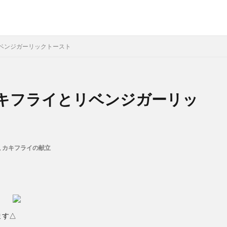
ベンジガーリックトースト
キフライとリベンジガーリッ
,
カキフライの献立
ます△