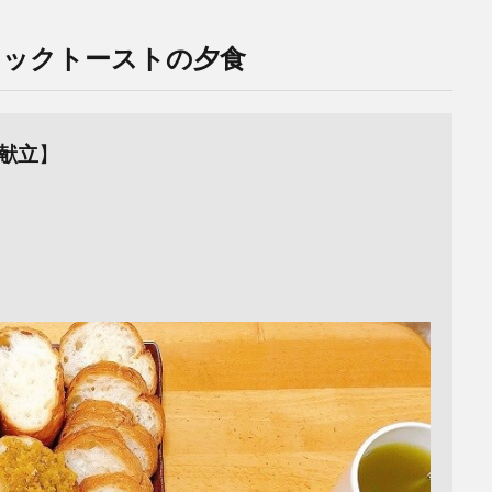
リックトーストの夕食
献立
】