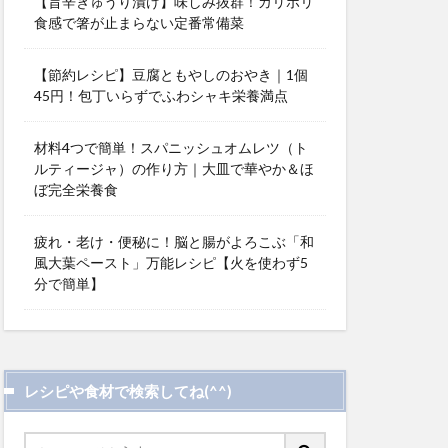
【旨辛きゅうり漬け】味しみ抜群！カリポリ
食感で箸が止まらない定番常備菜
【節約レシピ】豆腐ともやしのおやき｜1個
45円！包丁いらずでふわシャキ栄養満点
材料4つで簡単！スパニッシュオムレツ（ト
ルティージャ）の作り方｜大皿で華やか＆ほ
ぼ完全栄養食
疲れ・老け・便秘に！脳と腸がよろこぶ「和
風大葉ペースト」万能レシピ【火を使わず5
分で簡単】
レシピや食材で検索してね(^^)