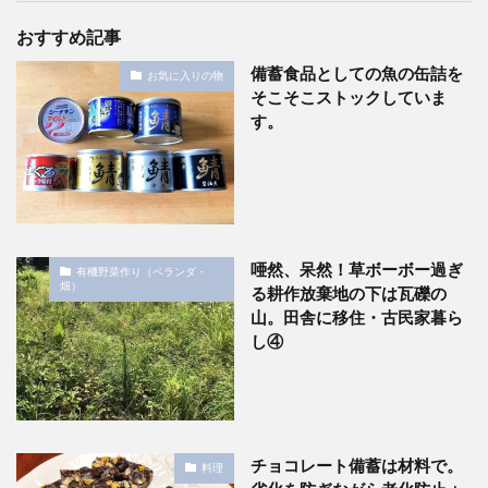
おすすめ記事
備蓄食品としての魚の缶詰を
お気に入りの物
そこそこストックしていま
す。
唖然、呆然！草ボーボー過ぎ
有機野菜作り（ベランダ・
畑）
る耕作放棄地の下は瓦礫の
山。田舎に移住・古民家暮ら
し④
チョコレート備蓄は材料で。
料理