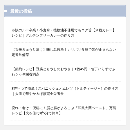
最近の投稿
市販のルー卒業！小麦粉・植物油不使用でもコク旨【米粉カレー】
レシピ｜グルテンフリーカレーの作り方
【旨辛きゅうり漬け】味しみ抜群！カリポリ食感で箸が止まらない
定番常備菜
【節約レシピ】豆腐ともやしのおやき｜1個45円！包丁いらずでふ
わシャキ栄養満点
材料4つで簡単！スパニッシュオムレツ（トルティージャ）の作り方
｜大皿で華やか＆ほぼ完全栄養食
疲れ・老け・便秘に！脳と腸がよろこぶ「和風大葉ペースト」万能
レシピ【火を使わず5分で簡単】