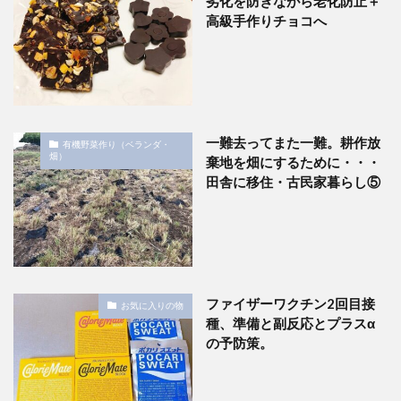
劣化を防ぎながら老化防止＋
高級手作りチョコへ
一難去ってまた一難。耕作放
有機野菜作り（ベランダ・
畑）
棄地を畑にするために・・・
田舎に移住・古民家暮らし⑤
ファイザーワクチン2回目接
お気に入りの物
種、準備と副反応とプラスα
の予防策。