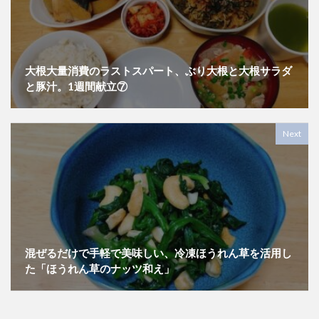
大根大量消費のラストスパート、ぶり大根と大根サラダ
と豚汁。1週間献立⑦
Next
混ぜるだけで手軽で美味しい、冷凍ほうれん草を活用し
た「ほうれん草のナッツ和え」