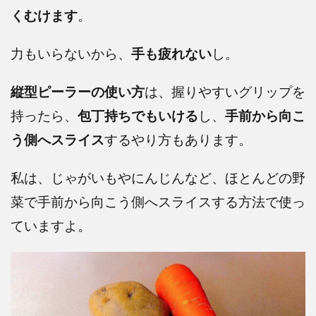
くむけます
。
力もいらないから、
手も疲れない
し。
縦型ピーラーの使い方
は、握りやすいグリップを
持ったら、
包丁持ちでもいける
し、
手前から向こ
う側へスライス
するやり方もあります。
私は、じゃがいもやにんじんなど、ほとんどの野
菜で手前から向こう側へスライスする方法で使っ
ていますよ。