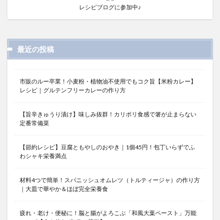
レシピブログに参加中♪
最近の投稿
市販のルー卒業！小麦粉・植物油不使用でもコク旨【米粉カレー】
レシピ｜グルテンフリーカレーの作り方
【旨辛きゅうり漬け】味しみ抜群！カリポリ食感で箸が止まらない
定番常備菜
【節約レシピ】豆腐ともやしのおやき｜1個45円！包丁いらずでふ
わシャキ栄養満点
材料4つで簡単！スパニッシュオムレツ（トルティージャ）の作り方
｜大皿で華やか＆ほぼ完全栄養食
疲れ・老け・便秘に！脳と腸がよろこぶ「和風大葉ペースト」万能