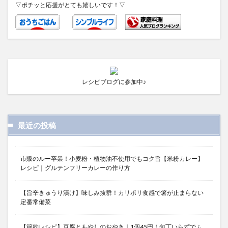
▽ポチッと応援がとても嬉しいです！▽
レシピブログに参加中♪
最近の投稿
市販のルー卒業！小麦粉・植物油不使用でもコク旨【米粉カレー】
レシピ｜グルテンフリーカレーの作り方
【旨辛きゅうり漬け】味しみ抜群！カリポリ食感で箸が止まらない
定番常備菜
【節約レシピ】豆腐ともやしのおやき｜1個45円！包丁いらずでふ