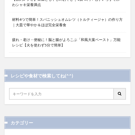
わシャキ栄養満点
材料4つで簡単！スパニッシュオムレツ（トルティージャ）の作り方
｜大皿で華やか＆ほぼ完全栄養食
疲れ・老け・便秘に！脳と腸がよろこぶ「和風大葉ペースト」万能
レシピ【火を使わず5分で簡単】
レシピや食材で検索してね(^^)
カテゴリー