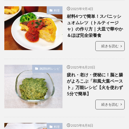
2025年9月4日
料理
材料4つで簡単！スパニッシ
ュオムレツ（トルティージ
ャ）の作り方｜大皿で華やか
＆ほぼ完全栄養食
続きを読む
2025年8月20日
麹調味料レシピ
疲れ・老け・便秘に！脳と腸
がよろこぶ「和風大葉ペース
ト」万能レシピ【火を使わず
5分で簡単】
続きを読む
2025年8月8日
料理