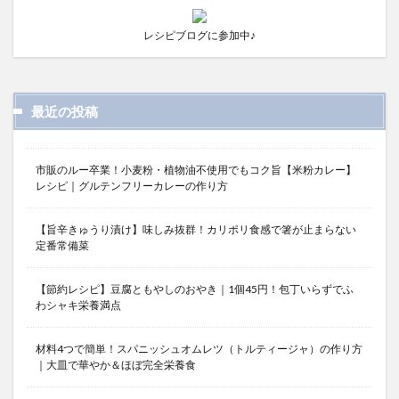
レシピブログに参加中♪
最近の投稿
市販のルー卒業！小麦粉・植物油不使用でもコク旨【米粉カレー】
レシピ｜グルテンフリーカレーの作り方
【旨辛きゅうり漬け】味しみ抜群！カリポリ食感で箸が止まらない
定番常備菜
【節約レシピ】豆腐ともやしのおやき｜1個45円！包丁いらずでふ
わシャキ栄養満点
材料4つで簡単！スパニッシュオムレツ（トルティージャ）の作り方
｜大皿で華やか＆ほぼ完全栄養食