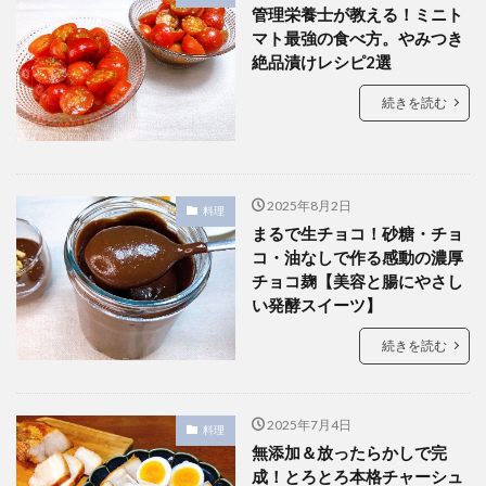
管理栄養士が教える！ミニト
マト最強の食べ方。やみつき
絶品漬けレシピ2選
続きを読む
2025年8月2日
料理
まるで生チョコ！砂糖・チョ
コ・油なしで作る感動の濃厚
チョコ麹【美容と腸にやさし
い発酵スイーツ】
続きを読む
2025年7月4日
料理
無添加＆放ったらかしで完
成！とろとろ本格チャーシュ