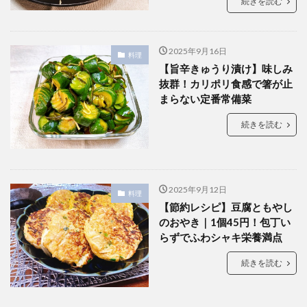
続きを読む
2025年9月16日
料理
【旨辛きゅうり漬け】味しみ
抜群！カリポリ食感で箸が止
まらない定番常備菜
続きを読む
2025年9月12日
料理
【節約レシピ】豆腐ともやし
のおやき｜1個45円！包丁い
らずでふわシャキ栄養満点
続きを読む