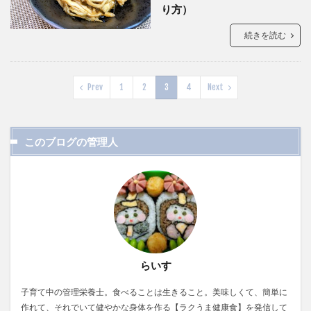
り方）
続きを読む
Prev
1
2
3
4
Next
このブログの管理人
らいす
子育て中の管理栄養士。食べることは生きること。美味しくて、簡単に
作れて、それでいて健やかな身体を作る【ラクうま健康食】を発信して