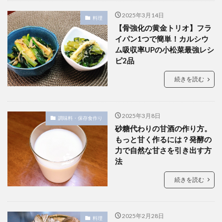
2025年3月14日
料理
【骨強化の黄金トリオ】フラ
イパン1つで簡単！カルシウ
ム吸収率UPの小松菜最強レシ
ピ2品
続きを読む
2025年3月8日
調味料・保存食作り
砂糖代わりの甘酒の作り方。
もっと甘く作るには？発酵の
力で自然な甘さを引き出す方
法
続きを読む
2025年2月28日
料理