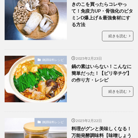
きのこを買ったらコレやっ
て！免疫力UP・骨強化のビタ
ミンD爆上げ＆最強食材にす
る方法
続きを読む
2025年2月23日
麹調味料レシピ
鍋の素はいらない！こんなに
簡単だった！【ピリ辛チゲ】
の作り方・レシピ
続きを読む
2025年2月22日
麹調味料レシピ
料理がグンと美味しくなる！
万能発酵調味料【味噌しょう