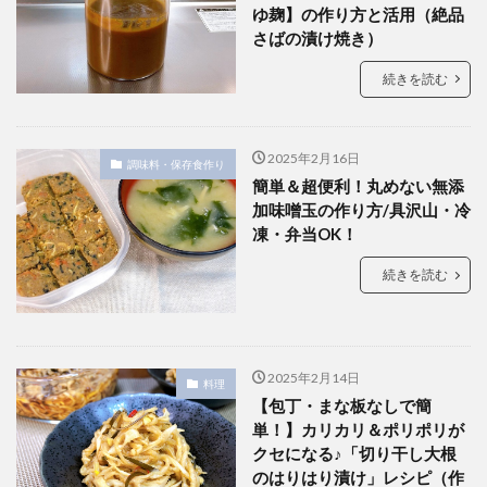
ゆ麹】の作り方と活用（絶品
さばの漬け焼き）
続きを読む
2025年2月16日
調味料・保存食作り
簡単＆超便利！丸めない無添
加味噌玉の作り方/具沢山・冷
凍・弁当OK！
続きを読む
2025年2月14日
料理
【包丁・まな板なしで簡
単！】カリカリ＆ポリポリが
クセになる♪「切り干し大根
のはりはり漬け」レシピ（作