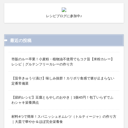
レシピブログに参加中♪
最近の投稿
市販のルー卒業！小麦粉・植物油不使用でもコク旨【米粉カレー】
レシピ｜グルテンフリーカレーの作り方
【旨辛きゅうり漬け】味しみ抜群！カリポリ食感で箸が止まらない
定番常備菜
【節約レシピ】豆腐ともやしのおやき｜1個45円！包丁いらずでふ
わシャキ栄養満点
材料4つで簡単！スパニッシュオムレツ（トルティージャ）の作り方
｜大皿で華やか＆ほぼ完全栄養食