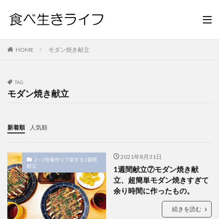
HOME
モダン焼き献立
TAG
モダン焼き献立
新着順
人気順
2021年8月31日
2～3倍量作りで楽する1週間
献立
1週間献立⑦モダン焼き献
立、超簡単モダン焼きすぎて
余り時間に作ったもの。
続きを読む