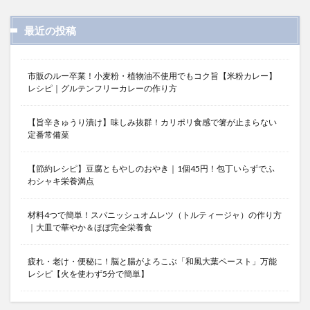
最近の投稿
市販のルー卒業！小麦粉・植物油不使用でもコク旨【米粉カレー】
レシピ｜グルテンフリーカレーの作り方
【旨辛きゅうり漬け】味しみ抜群！カリポリ食感で箸が止まらない
定番常備菜
【節約レシピ】豆腐ともやしのおやき｜1個45円！包丁いらずでふ
わシャキ栄養満点
材料4つで簡単！スパニッシュオムレツ（トルティージャ）の作り方
｜大皿で華やか＆ほぼ完全栄養食
疲れ・老け・便秘に！脳と腸がよろこぶ「和風大葉ペースト」万能
レシピ【火を使わず5分で簡単】