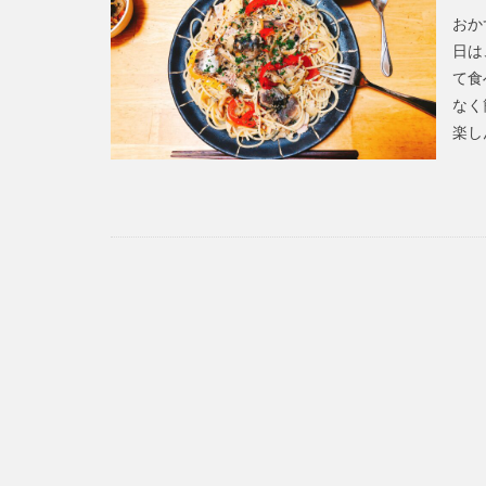
おか
日は
て食
なく
楽し