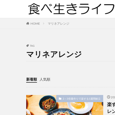
HOME
マリネアレンジ
TAG
マリネアレンジ
新着順
人気順
2
2～3倍量作りで楽する1週間献立
楽
レ