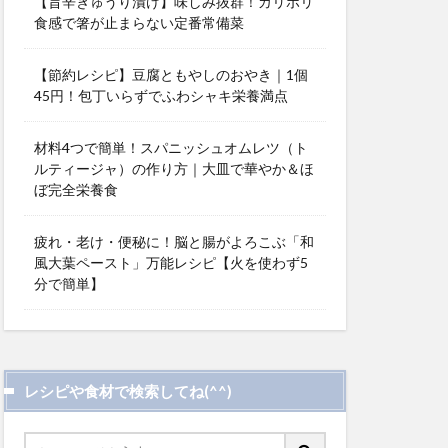
【旨辛きゅうり漬け】味しみ抜群！カリポリ
食感で箸が止まらない定番常備菜
【節約レシピ】豆腐ともやしのおやき｜1個
45円！包丁いらずでふわシャキ栄養満点
材料4つで簡単！スパニッシュオムレツ（ト
ルティージャ）の作り方｜大皿で華やか＆ほ
ぼ完全栄養食
疲れ・老け・便秘に！脳と腸がよろこぶ「和
風大葉ペースト」万能レシピ【火を使わず5
分で簡単】
レシピや食材で検索してね(^^)