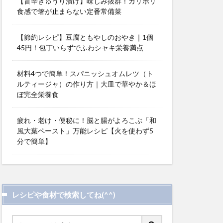
【旨辛きゅうり漬け】味しみ抜群！カリポリ
食感で箸が止まらない定番常備菜
【節約レシピ】豆腐ともやしのおやき｜1個
45円！包丁いらずでふわシャキ栄養満点
材料4つで簡単！スパニッシュオムレツ（ト
ルティージャ）の作り方｜大皿で華やか＆ほ
ぼ完全栄養食
疲れ・老け・便秘に！脳と腸がよろこぶ「和
風大葉ペースト」万能レシピ【火を使わず5
分で簡単】
レシピや食材で検索してね(^^)