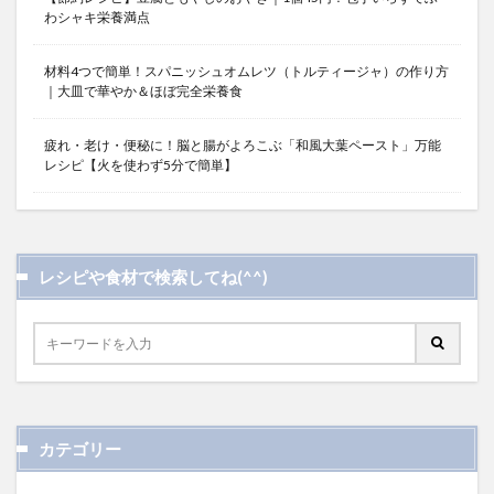
わシャキ栄養満点
材料4つで簡単！スパニッシュオムレツ（トルティージャ）の作り方
｜大皿で華やか＆ほぼ完全栄養食
疲れ・老け・便秘に！脳と腸がよろこぶ「和風大葉ペースト」万能
レシピ【火を使わず5分で簡単】
レシピや食材で検索してね(^^)
カテゴリー