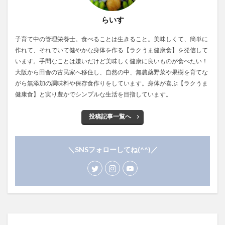
らいす
子育て中の管理栄養士。食べることは生きること。美味しくて、簡単に
作れて、それでいて健やかな身体を作る【ラクうま健康食】を発信して
います。手間なことは嫌いだけど美味しく健康に良いものが食べたい！
大阪から田舎の古民家へ移住し、自然の中、無農薬野菜や果樹を育てな
がら無添加の調味料や保存食作りをしています。身体が喜ぶ【ラクうま
健康食】と実り豊かでシンプルな生活を目指しています。
投稿記事一覧へ
＼SNSフォローしてね(^^)／