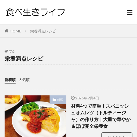
HOME
栄養満点レシピ
TAG
栄養満点レシピ
新着順
人気順
2025年9月4日
料理
材料4つで簡単！スパニッシ
ュオムレツ（トルティージ
ャ）の作り方｜大皿で華やか
＆ほぼ完全栄養食