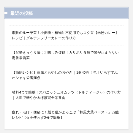
最近の投稿
市販のルー卒業！小麦粉・植物油不使用でもコク旨【米粉カレー】
レシピ｜グルテンフリーカレーの作り方
【旨辛きゅうり漬け】味しみ抜群！カリポリ食感で箸が止まらない
定番常備菜
【節約レシピ】豆腐ともやしのおやき｜1個45円！包丁いらずでふ
わシャキ栄養満点
材料4つで簡単！スパニッシュオムレツ（トルティージャ）の作り方
｜大皿で華やか＆ほぼ完全栄養食
疲れ・老け・便秘に！脳と腸がよろこぶ「和風大葉ペースト」万能
レシピ【火を使わず5分で簡単】