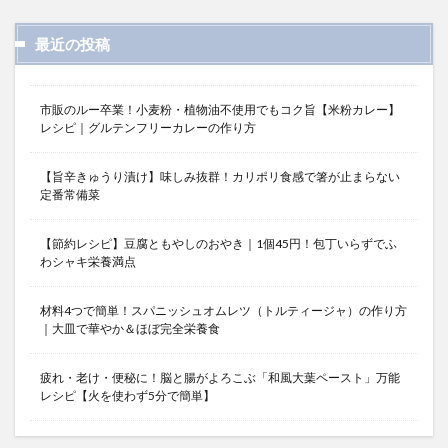
最近の投稿
市販のルー卒業！小麦粉・植物油不使用でもコク旨【米粉カレー】
レシピ｜グルテンフリーカレーの作り方
【旨辛きゅうり漬け】味しみ抜群！カリポリ食感で箸が止まらない
定番常備菜
【節約レシピ】豆腐ともやしのおやき｜1個45円！包丁いらずでふ
わシャキ栄養満点
材料4つで簡単！スパニッシュオムレツ（トルティージャ）の作り方
｜大皿で華やか＆ほぼ完全栄養食
疲れ・老け・便秘に！脳と腸がよろこぶ「和風大葉ペースト」万能
レシピ【火を使わず5分で簡単】