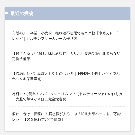
最近の投稿
市販のルー卒業！小麦粉・植物油不使用でもコク旨【米粉カレー】
レシピ｜グルテンフリーカレーの作り方
【旨辛きゅうり漬け】味しみ抜群！カリポリ食感で箸が止まらない
定番常備菜
【節約レシピ】豆腐ともやしのおやき｜1個45円！包丁いらずでふ
わシャキ栄養満点
材料4つで簡単！スパニッシュオムレツ（トルティージャ）の作り方
｜大皿で華やか＆ほぼ完全栄養食
疲れ・老け・便秘に！脳と腸がよろこぶ「和風大葉ペースト」万能
レシピ【火を使わず5分で簡単】