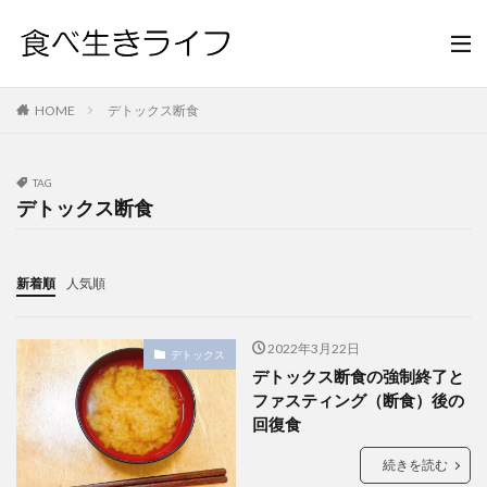
HOME
デトックス断食
TAG
デトックス断食
新着順
人気順
2022年3月22日
デトックス
デトックス断食の強制終了と
ファスティング（断食）後の
回復食
続きを読む