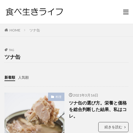
HOME
ツナ缶
TAG
ツナ缶
新着順
人気順
2021年3月16日
料理
ツナ缶の選び方。栄養と価格
を総合判断した結果、私はコ
レ。
続きを読む