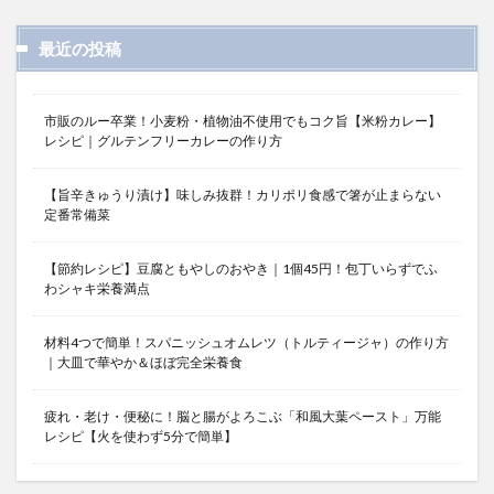
最近の投稿
市販のルー卒業！小麦粉・植物油不使用でもコク旨【米粉カレー】
レシピ｜グルテンフリーカレーの作り方
【旨辛きゅうり漬け】味しみ抜群！カリポリ食感で箸が止まらない
定番常備菜
【節約レシピ】豆腐ともやしのおやき｜1個45円！包丁いらずでふ
わシャキ栄養満点
材料4つで簡単！スパニッシュオムレツ（トルティージャ）の作り方
｜大皿で華やか＆ほぼ完全栄養食
疲れ・老け・便秘に！脳と腸がよろこぶ「和風大葉ペースト」万能
レシピ【火を使わず5分で簡単】