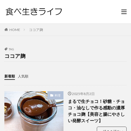
HOME
ココア麹
TAG
ココア麹
新着順
人気順
2025年8月2日
料理
まるで生チョコ！砂糖・チョ
コ・油なしで作る感動の濃厚
チョコ麹【美容と腸にやさし
い発酵スイーツ】