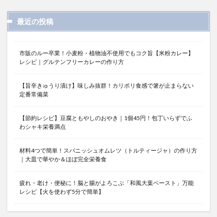
最近の投稿
市販のルー卒業！小麦粉・植物油不使用でもコク旨【米粉カレー】
レシピ｜グルテンフリーカレーの作り方
【旨辛きゅうり漬け】味しみ抜群！カリポリ食感で箸が止まらない
定番常備菜
【節約レシピ】豆腐ともやしのおやき｜1個45円！包丁いらずでふ
わシャキ栄養満点
材料4つで簡単！スパニッシュオムレツ（トルティージャ）の作り方
｜大皿で華やか＆ほぼ完全栄養食
疲れ・老け・便秘に！脳と腸がよろこぶ「和風大葉ペースト」万能
レシピ【火を使わず5分で簡単】