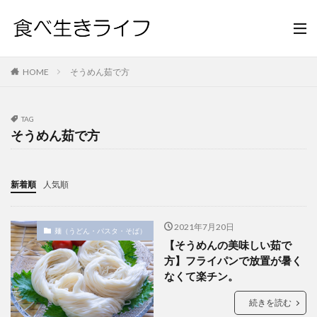
HOME
そうめん茹で方
TAG
そうめん茹で方
新着順
人気順
2021年7月20日
麺（うどん・パスタ・そば）
【そうめんの美味しい茹で
方】フライパンで放置が暑く
なくて楽チン。
続きを読む