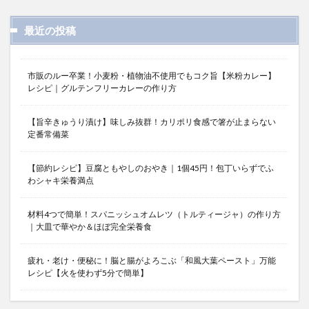
最近の投稿
市販のルー卒業！小麦粉・植物油不使用でもコク旨【米粉カレー】
レシピ｜グルテンフリーカレーの作り方
【旨辛きゅうり漬け】味しみ抜群！カリポリ食感で箸が止まらない
定番常備菜
【節約レシピ】豆腐ともやしのおやき｜1個45円！包丁いらずでふ
わシャキ栄養満点
材料4つで簡単！スパニッシュオムレツ（トルティージャ）の作り方
｜大皿で華やか＆ほぼ完全栄養食
疲れ・老け・便秘に！脳と腸がよろこぶ「和風大葉ペースト」万能
レシピ【火を使わず5分で簡単】