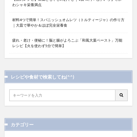
わシャキ栄養満点
材料4つで簡単！スパニッシュオムレツ（トルティージャ）の作り方
｜大皿で華やか＆ほぼ完全栄養食
疲れ・老け・便秘に！脳と腸がよろこぶ「和風大葉ペースト」万能
レシピ【火を使わず5分で簡単】
レシピや食材で検索してね(^^)
カテゴリー