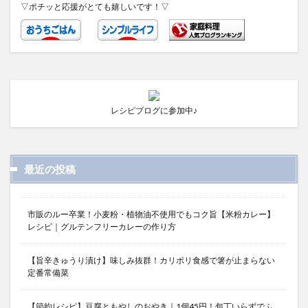
▽ポチッと応援がとても嬉しいです！▽
レシピブログに参加中♪
最近の投稿
市販のルー卒業！小麦粉・植物油不使用でもコク旨【米粉カレー】
レシピ｜グルテンフリーカレーの作り方
【旨辛きゅうり漬け】味しみ抜群！カリポリ食感で箸が止まらない
定番常備菜
【節約レシピ】豆腐ともやしのおやき｜1個45円！包丁いらずでふ