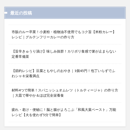
最近の投稿
市販のルー卒業！小麦粉・植物油不使用でもコク旨【米粉カレー】
レシピ｜グルテンフリーカレーの作り方
【旨辛きゅうり漬け】味しみ抜群！カリポリ食感で箸が止まらない
定番常備菜
【節約レシピ】豆腐ともやしのおやき｜1個45円！包丁いらずでふ
わシャキ栄養満点
材料4つで簡単！スパニッシュオムレツ（トルティージャ）の作り方
｜大皿で華やか＆ほぼ完全栄養食
疲れ・老け・便秘に！脳と腸がよろこぶ「和風大葉ペースト」万能
レシピ【火を使わず5分で簡単】