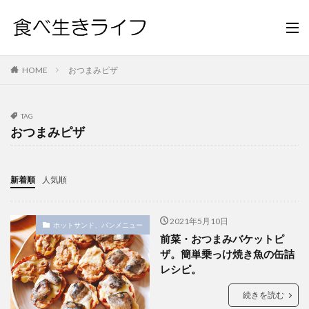
HOME
おつまみピザ
TAG
おつまみピザ
新着順
人気順
2021年5月10日
ホットサンド、パンメニュー
前菜・おつまみバケットピ
ザ。簡単乗っけ焼き魚の缶詰
レシピ。
続きを読む